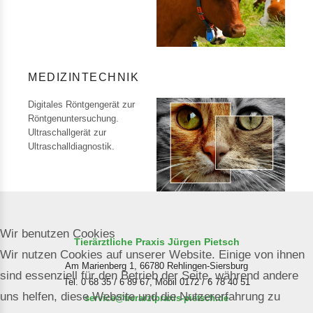
MEDIZINTECHNIK
Digitales Röntgengerät zur
Röntgenuntersuchung.
Ultraschallgerät zur
Ultraschalldiagnostik.
Wir benutzen Cookies
Tierärztliche Praxis Jürgen Pietsch
Wir nutzen Cookies auf unserer Website. Einige von ihnen
Am Marienberg 1, 66780 Rehlingen-Siersburg
sind essenziell für den Betrieb der Seite, während andere
Tel.
0 68 35 / 6 89 67
, Mobil
0172 / 6 78 40 51
uns helfen, diese Website und die Nutzererfahrung zu
service@tierarztpraxis-pietsch.de